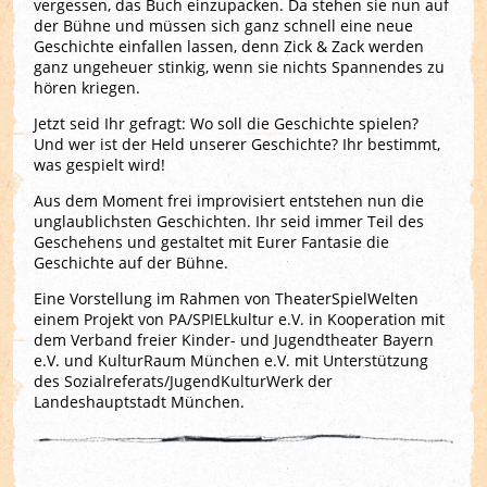
vergessen, das Buch einzupacken. Da stehen sie nun auf
der Bühne und müssen sich ganz schnell eine neue
Geschichte einfallen lassen, denn Zick & Zack werden
ganz ungeheuer stinkig, wenn sie nichts Spannendes zu
hören kriegen.
Jetzt seid Ihr gefragt: Wo soll die Geschichte spielen?
Und wer ist der Held unserer Geschichte? Ihr bestimmt,
was gespielt wird!
Aus dem Moment frei improvisiert entstehen nun die
unglaublichsten Geschichten. Ihr seid immer Teil des
Geschehens und gestaltet mit Eurer Fantasie die
Geschichte auf der Bühne.
Eine Vorstellung im Rahmen von TheaterSpielWelten
einem Projekt von PA/SPIELkultur e.V. in Kooperation mit
dem Verband freier Kinder- und Jugendtheater Bayern
e.V. und KulturRaum München e.V. mit Unterstützung
des Sozialreferats/JugendKulturWerk der
Landeshauptstadt München.